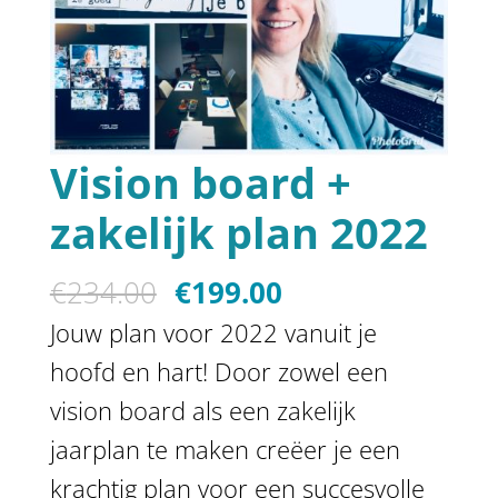
Vision board +
zakelijk plan 2022
Oorspronkelijke
Huidige
€
234.00
€
199.00
prijs
prijs
Jouw plan voor 2022 vanuit je
was:
is:
hoofd en hart! Door zowel een
€234.00.
€199.00.
vision board als een zakelijk
jaarplan te maken creëer je een
krachtig plan voor een succesvolle