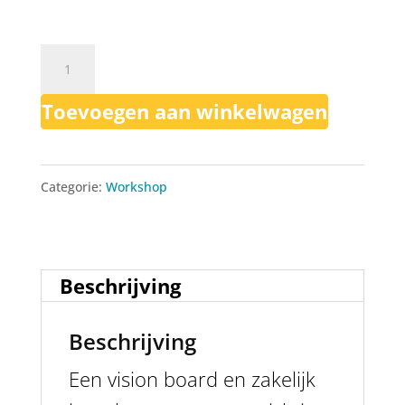
Vision
board
Toevoegen aan winkelwagen
+
zakelijk
plan
Categorie:
Workshop
2022
aantal
Beschrijving
Beschrijving
Een vision board en zakelijk