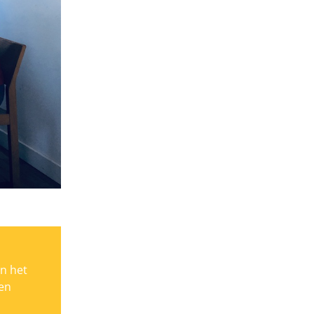
n het
 en