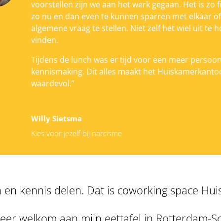
voorstellen zijn we aan het werk gegaan. Het is zo f
zo nu en dan even te kunnen sparren met elkaar o
algemene vraag te stellen. Niet zelf het wiel uit te 
vinden.
Tijdens de lunch was er tijd voor een meer persoon
kennismaking. Dit alles maakt het Huiskamerkanto
waardevol.”
Willy Sietsma
Kies voor jezelf bij narcisme
 en kennis delen. Dat is coworking space H
weer welkom aan mijn eettafel in Rotterdam-S