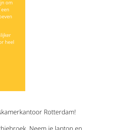
ijn om
f een
hoeven
lijker
or heel
uiskamerkantoor Rotterdam!
chiebroek. Neem je laptop en