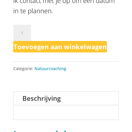
ik contact met je op om een datum
in te plannen.
Proeven
aan
Toevoegen aan winkelwagen
natuurcoaching
aantal
Categorie:
Natuurcoaching
Beschrijving