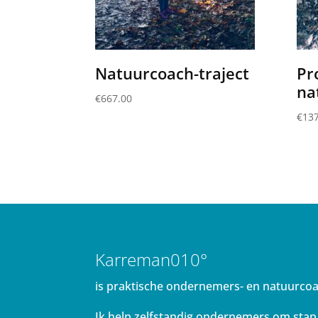
Natuurcoach-traject
Pr
na
€
667.00
€
137
Karreman010°
is praktische ondernemers- en natuurco
Ik help zelfstandig ondernemers om stap