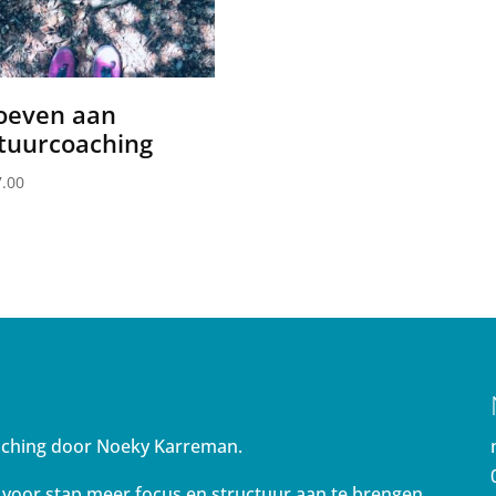
oeven aan
tuurcoaching
.00
aching door Noeky Karreman.
 voor stap meer focus en structuur aan te brengen