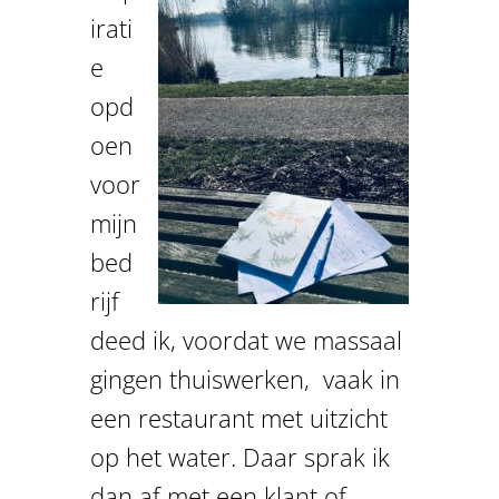
irati
e
opd
oen
voor
mijn
bed
rijf
deed ik, voordat we massaal
gingen thuiswerken, vaak in
een restaurant met uitzicht
op het water. Daar sprak ik
dan af met een klant of