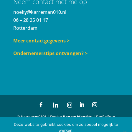
Neem contact met me op
noeky@karreman010.nl
06 – 28 25 01 17
Rotterdam
Meer contactgegevens >
Ondernemerstips ontvangen? >
© Karreman010° | Design
Renew Identity
| Profielfoto
Deze website gebruikt cookies om zo soepel mogelijk te
Paul Kampman
| Website
Noor Knaan
|
werken.